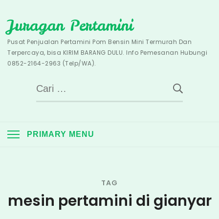
Skip
Juragan Pertamini
to
content
Pusat Penjualan Pertamini Pom Bensin Mini Termurah Dan
Terpercaya, bisa KIRIM BARANG DULU. Info Pemesanan Hubungi
0852-2164-2963 (Telp/WA).
Cari
untuk:
PRIMARY MENU
TAG
mesin pertamini di gianyar