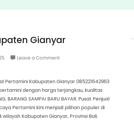
upaten Gianyar
on
25
Leave a Comment
Penjual
Pertamini
ual Pertamini Kabupaten Gianyar 085221642963
Kabupaten
tamini dengan harga terjangkau, kualitas
Gianyar
ANG, BARANG SAMPAI BARU BAYAR. Pusat Penjual
ya Pertamini kini menjadi pilihan populer di
 wilayah Kabupaten Gianyar, Provinsi Bali.