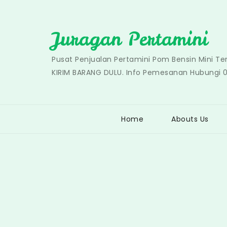
Skip
to
Juragan Pertamini
content
Pusat Penjualan Pertamini Pom Bensin Mini T
KIRIM BARANG DULU. Info Pemesanan Hubungi 
Home
Abouts Us