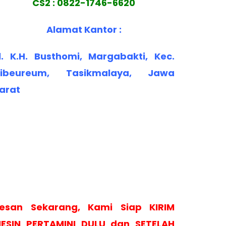
CS2 : 0822-1746-6620
Alamat Kantor :
l. K.H. Busthomi, Margabakti, Kec.
ibeureum, Tasikmalaya, Jawa
arat
esan Sekarang, Kami Siap KIRIM
ESIN PERTAMINI DULU dan SETELAH