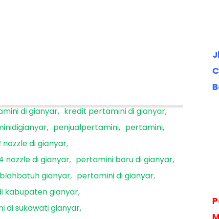
J
C
B
amini di gianyar
kredit pertamini di gianyar
inidigianyar
penjualpertamini
pertamini
 nozzle di gianyar
4 nozzle di gianyar
pertamini baru di gianyar
 blahbatuh gianyar
pertamini di gianyar
di kabupaten gianyar
P
i di sukawati gianyar
M