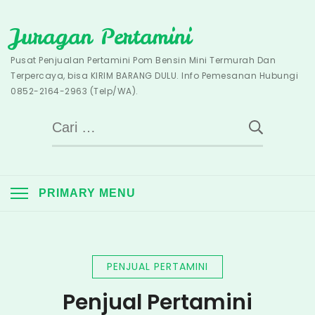
Skip
Juragan Pertamini
to
content
Pusat Penjualan Pertamini Pom Bensin Mini Termurah Dan
Terpercaya, bisa KIRIM BARANG DULU. Info Pemesanan Hubungi
0852-2164-2963 (Telp/WA).
Cari
untuk:
PRIMARY MENU
PENJUAL PERTAMINI
Penjual Pertamini