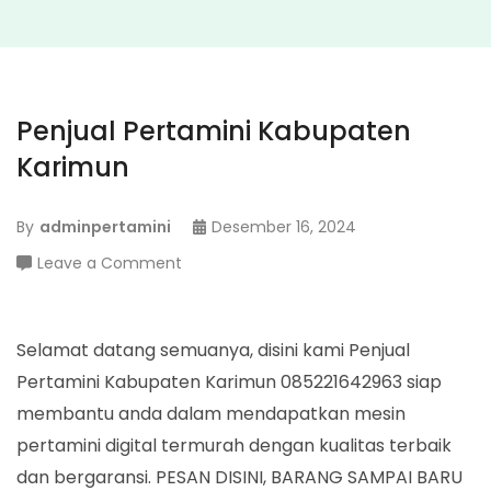
Penjual Pertamini Kabupaten
Karimun
By
adminpertamini
Desember 16, 2024
on
Leave a Comment
Penjual
Pertamini
Kabupaten
Selamat datang semuanya, disini kami Penjual
Karimun
Pertamini Kabupaten Karimun 085221642963 siap
membantu anda dalam mendapatkan mesin
pertamini digital termurah dengan kualitas terbaik
dan bergaransi. PESAN DISINI, BARANG SAMPAI BARU