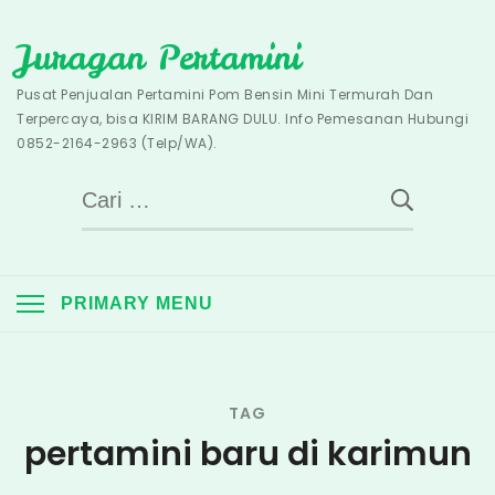
Skip
Juragan Pertamini
to
content
Pusat Penjualan Pertamini Pom Bensin Mini Termurah Dan
Terpercaya, bisa KIRIM BARANG DULU. Info Pemesanan Hubungi
0852-2164-2963 (Telp/WA).
Cari
untuk:
PRIMARY MENU
TAG
pertamini baru di karimun