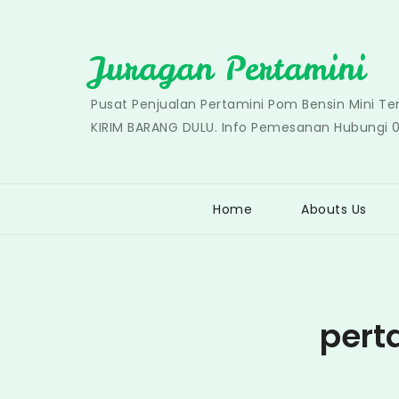
Skip
to
Juragan Pertamini
content
Pusat Penjualan Pertamini Pom Bensin Mini T
KIRIM BARANG DULU. Info Pemesanan Hubungi 
Home
Abouts Us
pert