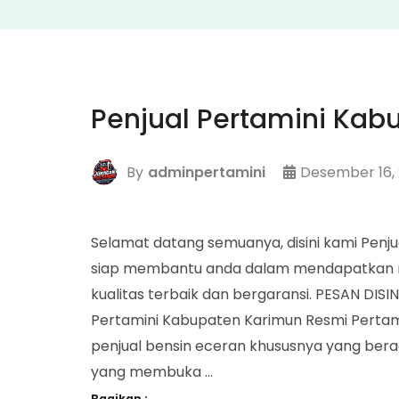
Penjual Pertamini Kab
By
adminpertamini
Desember 16,
Selamat datang semuanya, disini kami Penj
siap membantu anda dalam mendapatkan me
kualitas terbaik dan bergaransi. PESAN DIS
Pertamini Kabupaten Karimun Resmi Pertam
penjual bensin eceran khususnya yang bera
yang membuka …
Bagikan :