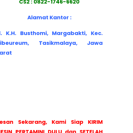
CS2 : 0822-1746-6620
Alamat Kantor :
l. K.H. Busthomi, Margabakti, Kec.
ibeureum, Tasikmalaya, Jawa
arat
esan Sekarang, Kami Siap KIRIM
ESIN PERTAMINI DULU dan SETELAH