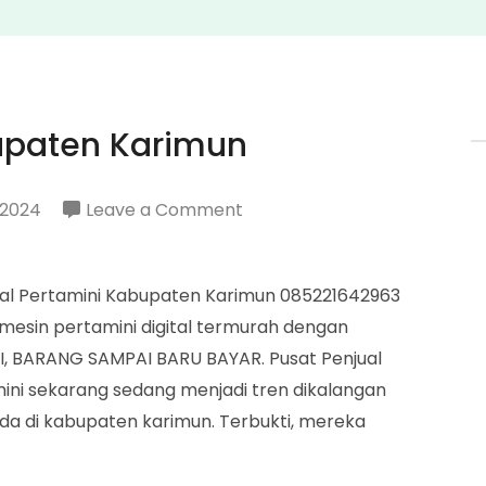
upaten Karimun
on
 2024
Leave a Comment
Penjual
Pertamini
ual Pertamini Kabupaten Karimun 085221642963
Kabupaten
sin pertamini digital termurah dengan
Karimun
INI, BARANG SAMPAI BARU BAYAR. Pusat Penjual
ini sekarang sedang menjadi tren dikalangan
da di kabupaten karimun. Terbukti, mereka