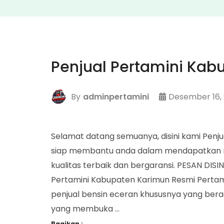
Penjual Pertamini Kab
By
adminpertamini
Desember 16,
Selamat datang semuanya, disini kami Penj
siap membantu anda dalam mendapatkan me
kualitas terbaik dan bergaransi. PESAN DIS
Pertamini Kabupaten Karimun Resmi Pertam
penjual bensin eceran khususnya yang bera
yang membuka …
Bagikan :