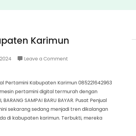
upaten Karimun
on
 2024
Leave a Comment
Penjual
Pertamini
ual Pertamini Kabupaten Karimun 085221642963
Kabupaten
sin pertamini digital termurah dengan
Karimun
INI, BARANG SAMPAI BARU BAYAR. Pusat Penjual
ini sekarang sedang menjadi tren dikalangan
da di kabupaten karimun. Terbukti, mereka