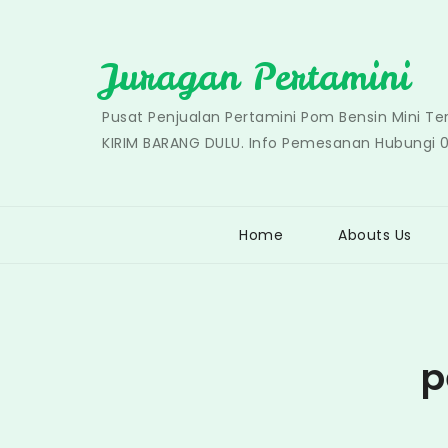
Skip
to
Juragan Pertamini
content
Pusat Penjualan Pertamini Pom Bensin Mini T
KIRIM BARANG DULU. Info Pemesanan Hubungi 
Home
Abouts Us
p