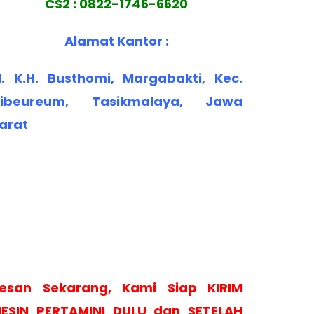
CS2 : 0822-1746-6620
Alamat Kantor :
l. K.H. Busthomi, Margabakti, Kec.
ibeureum, Tasikmalaya, Jawa
arat
esan Sekarang, Kami Siap KIRIM
ESIN PERTAMINI DULU dan SETELAH