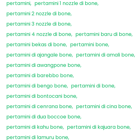
pertamini
pertamini 1 nozzle di bone
pertamini 2 nozzle di bone
pertamini 3 nozzle di bone
pertamini 4 nozzle di bone
pertamini baru di bone
pertamini bekas di bone
pertamini bone
pertamini di ajangale bone
pertamini di amali bone
pertamini di awangpone bone
pertamini di barebbo bone
pertamini di bengo bone
pertamini di bone
pertamini di bontocani bone
pertamini di cenrana bone
pertamini di cina bone
pertamini di dua boccoe bone
pertamini di kahu bone
pertamini di kajuara bone
pertamini di lamuru bone