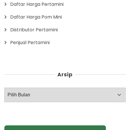
Daftar Harga Pertamini
Daftar Harga Pom Mini
Distributor Pertamini
Penjual Pertamini
Arsip
Arsip