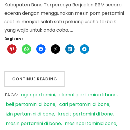
Kabupaten Bone Terpercaya Berjualan BBM secara
eceran dengan menggunakan mesin pom pertamini
saat ini menjadi salah satu peluang usaha terbaik
yang wajib untuk anda coba, …
Bagikan :
CONTINUE READING
agenpertamini
alamat pertamini di bone
TAGS:
beli pertamini di bone
cari pertamini di bone
izin pertamini di bone
kredit pertamini di bone
mesin pertamini di bone
mesinpertaminidibone