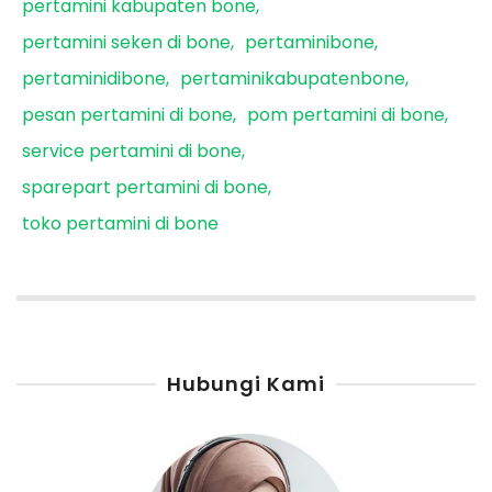
pertamini kabupaten bone
pertamini seken di bone
pertaminibone
pertaminidibone
pertaminikabupatenbone
pesan pertamini di bone
pom pertamini di bone
service pertamini di bone
sparepart pertamini di bone
toko pertamini di bone
Hubungi Kami