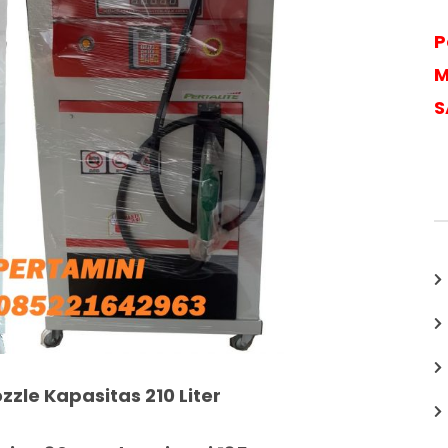
P
M
S
zzle Kapasitas 210 Liter