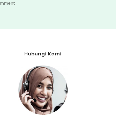
on
Comment
Penjual
Pertamini
Kabupaten
Bone
Hubungi Kami