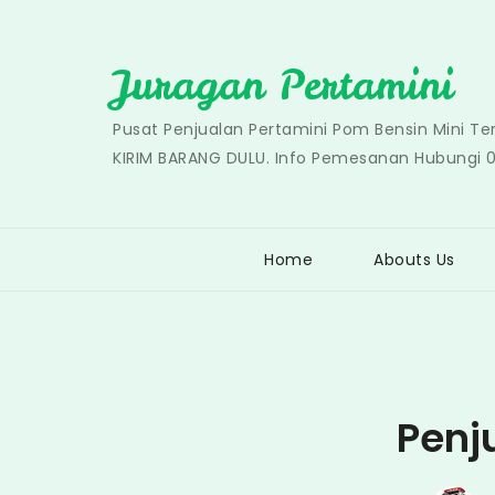
Skip
to
Juragan Pertamini
content
Pusat Penjualan Pertamini Pom Bensin Mini T
KIRIM BARANG DULU. Info Pemesanan Hubungi 
Home
Abouts Us
Penj