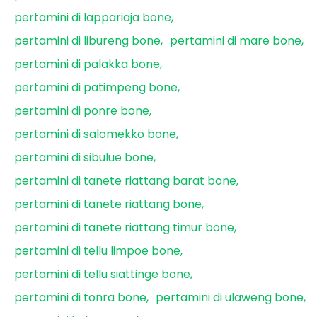
pertamini di lappariaja bone
pertamini di libureng bone
pertamini di mare bone
pertamini di palakka bone
pertamini di patimpeng bone
pertamini di ponre bone
pertamini di salomekko bone
pertamini di sibulue bone
pertamini di tanete riattang barat bone
pertamini di tanete riattang bone
pertamini di tanete riattang timur bone
pertamini di tellu limpoe bone
pertamini di tellu siattinge bone
pertamini di tonra bone
pertamini di ulaweng bone