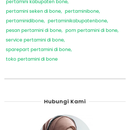
pertamini kabupaten bone
pertamini seken di bone
pertaminibone
pertaminidibone
pertaminikabupatenbone
pesan pertamini di bone
pom pertamini di bone
service pertamini di bone
sparepart pertamini di bone
toko pertamini di bone
Hubungi Kami