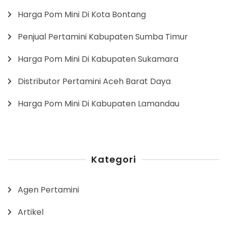
Harga Pom Mini Di Kota Bontang
Penjual Pertamini Kabupaten Sumba Timur
Harga Pom Mini Di Kabupaten Sukamara
Distributor Pertamini Aceh Barat Daya
Harga Pom Mini Di Kabupaten Lamandau
Kategori
Agen Pertamini
Artikel