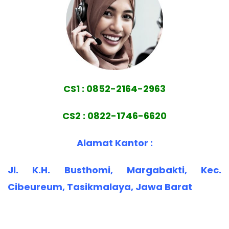
CS1 : 0852-2164-2963
CS2 : 0822-1746-6620
Alamat Kantor :
Jl. K.H. Busthomi, Margabakti, Kec.
Cibeureum, Tasikmalaya, Jawa Barat