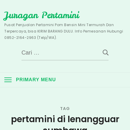
Skip
Juragan Pertamini
to
content
Pusat Penjualan Pertamini Pom Bensin Mini Termurah Dan
Terpercaya, bisa KIRIM BARANG DULU. Info Pemesanan Hubungi
0852-2164-2963 (Telp/WA).
Cari
untuk:
PRIMARY MENU
TAG
pertamini di lenangguar