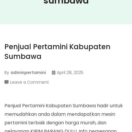
sumbawa
Penjual Pertamini Kabupaten
Sumbawa
By
adminpertamini
April 28, 2025
on
Leave a Comment
Penjual
Pertamini
Kabupaten
Penjual Pertamini Kabupaten Sumbawa hadir untuk
Sumbawa
memudahkan anda dalam mendapatkan mesin
pertamini terbaik dengan harga murah, dan
pelayanan KIRIM BARANG DULU. Info pemesanan,