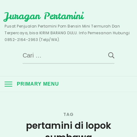
Skip
Juragan Pertamini
to
content
Pusat Penjualan Pertamini Pom Bensin Mini Termurah Dan
Terpercaya, bisa KIRIM BARANG DULU. Info Pemesanan Hubungi
0852-2164-2963 (Telp/WA).
Cari
untuk:
PRIMARY MENU
TAG
pertamini di lopok