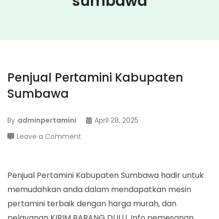
sumbawa
Penjual Pertamini Kabupaten
Sumbawa
By
adminpertamini
April 28, 2025
on
Leave a Comment
Penjual
Pertamini
Kabupaten
Penjual Pertamini Kabupaten Sumbawa hadir untuk
Sumbawa
memudahkan anda dalam mendapatkan mesin
pertamini terbaik dengan harga murah, dan
pelayanan KIRIM BARANG DULU. Info pemesanan,