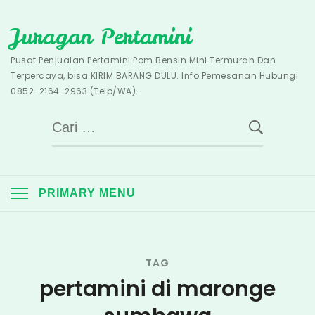
Skip
Juragan Pertamini
to
content
Pusat Penjualan Pertamini Pom Bensin Mini Termurah Dan
Terpercaya, bisa KIRIM BARANG DULU. Info Pemesanan Hubungi
0852-2164-2963 (Telp/WA).
Cari
untuk:
PRIMARY MENU
TAG
pertamini di maronge