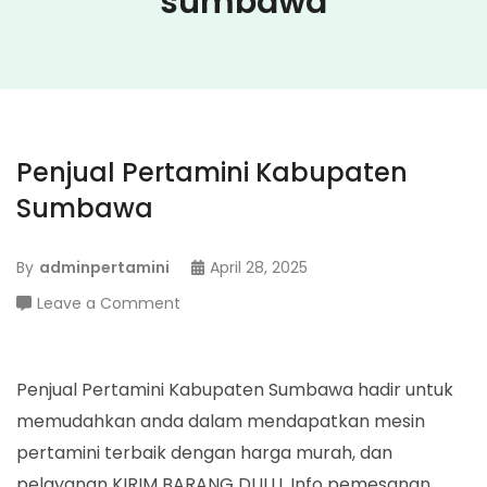
sumbawa
Penjual Pertamini Kabupaten
Sumbawa
By
adminpertamini
April 28, 2025
on
Leave a Comment
Penjual
Pertamini
Kabupaten
Penjual Pertamini Kabupaten Sumbawa hadir untuk
Sumbawa
memudahkan anda dalam mendapatkan mesin
pertamini terbaik dengan harga murah, dan
pelayanan KIRIM BARANG DULU. Info pemesanan,