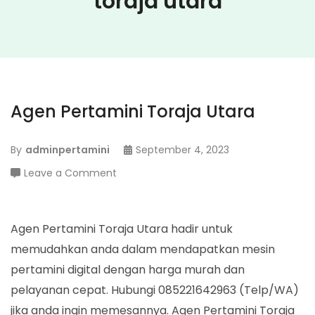
toraja utara
Agen Pertamini Toraja Utara
By
adminpertamini
September 4, 2023
on
Leave a Comment
Agen
Pertamini
Toraja
Agen Pertamini Toraja Utara hadir untuk
Utara
memudahkan anda dalam mendapatkan mesin
pertamini digital dengan harga murah dan
pelayanan cepat. Hubungi 085221642963 (Telp/WA)
jika anda ingin memesannya. Agen Pertamini Toraja