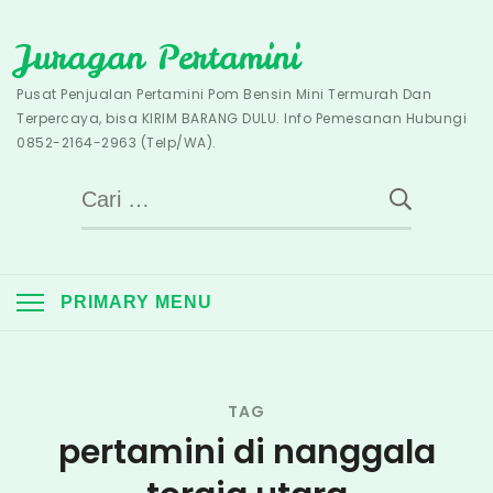
Skip
Juragan Pertamini
to
content
Pusat Penjualan Pertamini Pom Bensin Mini Termurah Dan
Terpercaya, bisa KIRIM BARANG DULU. Info Pemesanan Hubungi
0852-2164-2963 (Telp/WA).
Cari
untuk:
PRIMARY MENU
TAG
pertamini di nanggala