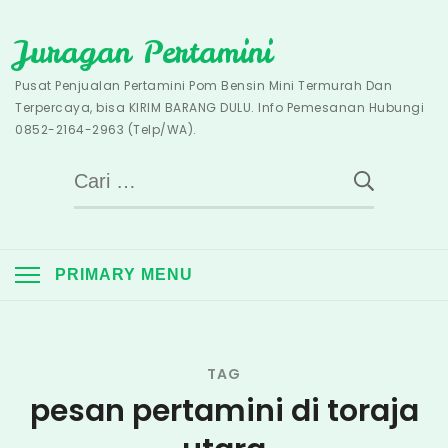
Skip
Juragan Pertamini
to
content
Pusat Penjualan Pertamini Pom Bensin Mini Termurah Dan
Terpercaya, bisa KIRIM BARANG DULU. Info Pemesanan Hubungi
0852-2164-2963 (Telp/WA).
Cari
untuk:
PRIMARY MENU
TAG
pesan pertamini di toraja