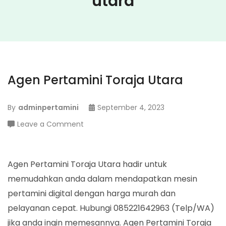
utara
Agen Pertamini Toraja Utara
By
adminpertamini
September 4, 2023
on
Leave a Comment
Agen
Pertamini
Toraja
Agen Pertamini Toraja Utara hadir untuk
Utara
memudahkan anda dalam mendapatkan mesin
pertamini digital dengan harga murah dan
pelayanan cepat. Hubungi 085221642963 (Telp/WA)
jika anda ingin memesannya. Agen Pertamini Toraja