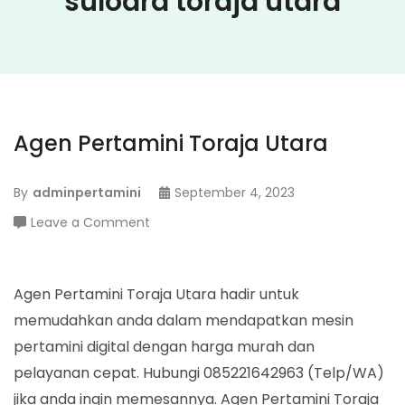
suloara toraja utara
Agen Pertamini Toraja Utara
By
adminpertamini
September 4, 2023
on
Leave a Comment
Agen
Pertamini
Toraja
Agen Pertamini Toraja Utara hadir untuk
Utara
memudahkan anda dalam mendapatkan mesin
pertamini digital dengan harga murah dan
pelayanan cepat. Hubungi 085221642963 (Telp/WA)
jika anda ingin memesannya. Agen Pertamini Toraja