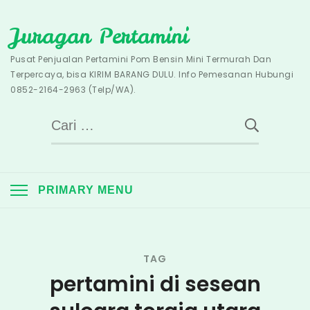
Skip
Juragan Pertamini
to
content
Pusat Penjualan Pertamini Pom Bensin Mini Termurah Dan
Terpercaya, bisa KIRIM BARANG DULU. Info Pemesanan Hubungi
0852-2164-2963 (Telp/WA).
Cari
untuk:
PRIMARY MENU
TAG
pertamini di sesean