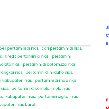
J
C
B
beli pertamini di nias
cari pertamini di nias
as
kredit pertamini di nias
pertamini
wolato nias
pertamini di botomuzoi nias
erangkai nias
pertamini di hiliduho nias
di kabupaten nias
pertamini di ma'u nias
 nias
pertamini di somolo-molo nias
ital kabupaten nias
pertamini digital nias
P
bupaten nias barat
M