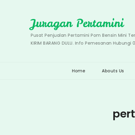
Skip
to
Juragan Pertamini
content
Pusat Penjualan Pertamini Pom Bensin Mini T
KIRIM BARANG DULU. Info Pemesanan Hubungi 
Home
Abouts Us
per