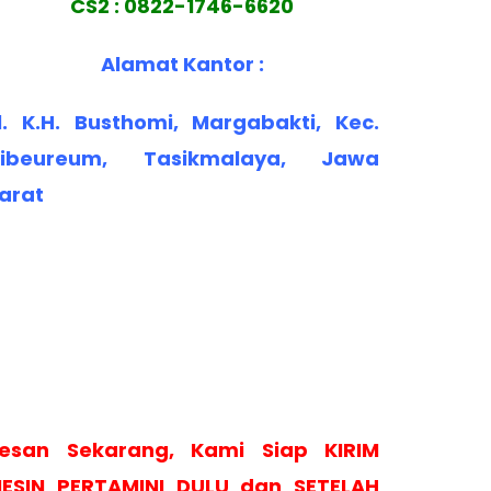
CS2 : 0822-1746-6620
Alamat Kantor :
l. K.H. Busthomi, Margabakti, Kec.
ibeureum, Tasikmalaya, Jawa
arat
esan Sekarang, Kami Siap KIRIM
ESIN PERTAMINI DULU dan SETELAH