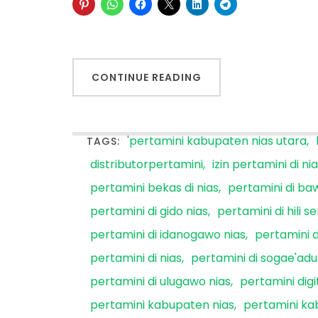
CONTINUE READING
'pertamini kabupaten nias utara
TAGS:
distributorpertamini
izin pertamini di ni
pertamini bekas di nias
pertamini di ba
pertamini di gido nias
pertamini di hili s
pertamini di idanogawo nias
pertamini 
pertamini di nias
pertamini di sogae'adu
pertamini di ulugawo nias
pertamini dig
pertamini kabupaten nias
pertamini ka