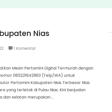
abupaten Nias
pada
22
1 Komentar
Disributor
Pertamini
patkan Mesin Pertamini Digital Termurah dengan
Kabupaten
gi nomor 085221642963 (Telp/WA) untuk
Nias
utor Pertamini Kabupaten Nias Terbesar Nias
 yang terletak di Pulau Nias. Kini berjualan
ara dan selatan merupakan …