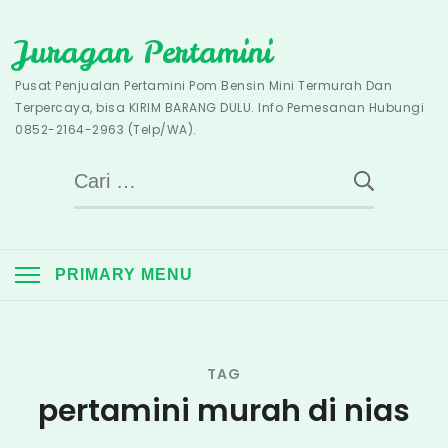
Skip
Juragan Pertamini
to
content
Pusat Penjualan Pertamini Pom Bensin Mini Termurah Dan
Terpercaya, bisa KIRIM BARANG DULU. Info Pemesanan Hubungi
0852-2164-2963 (Telp/WA).
Cari
untuk:
PRIMARY MENU
TAG
pertamini murah di nias