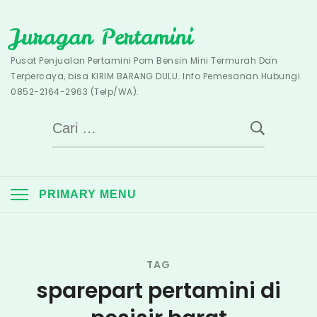
Skip
Juragan Pertamini
to
content
Pusat Penjualan Pertamini Pom Bensin Mini Termurah Dan
Terpercaya, bisa KIRIM BARANG DULU. Info Pemesanan Hubungi
0852-2164-2963 (Telp/WA).
Cari
untuk:
PRIMARY MENU
TAG
sparepart pertamini di