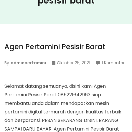
pesisir barat
Agen Pertamini Pesisir Barat
pa
By
adminpertamini
Oktober 25, 2021
1 Komentar
Ag
Per
Pesi
Selamat datang semuanya, disini kami Agen
Bar
Pertamini Pesisir Barat 085221642963 siap
membantu anda dalam mendapatkan mesin
pertamini digital termurah dengan kualitas terbaik
dan bergaransi. PESAN SEKARANG DISINI, BARANG
SAMPAI BARU BAYAR. Agen Pertamini Pesisir Barat