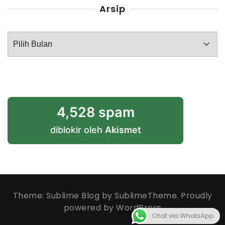
Arsip
Arsip
4,528 spam
diblokir oleh
Akismet
Theme: Sublime Blog by
SublimeTheme
.
Proudly
powered by WordPress
Chat via WhatsApp