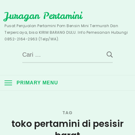
Skip
Juragan Pertamini
to
content
Pusat Penjualan Pertamini Pom Bensin Mini Termurah Dan
Terpercaya, bisa KIRIM BARANG DULU. Info Pemesanan Hubungi
0852-2164-2963 (Telp/WA).
Cari
untuk:
PRIMARY MENU
TAG
toko pertamini di pesisir