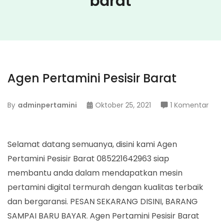
barat
Agen Pertamini Pesisir Barat
pa
By
adminpertamini
Oktober 25, 2021
1 Komentar
Ag
Per
Pesi
Selamat datang semuanya, disini kami Agen
Bar
Pertamini Pesisir Barat 085221642963 siap
membantu anda dalam mendapatkan mesin
pertamini digital termurah dengan kualitas terbaik
dan bergaransi. PESAN SEKARANG DISINI, BARANG
SAMPAI BARU BAYAR. Agen Pertamini Pesisir Barat