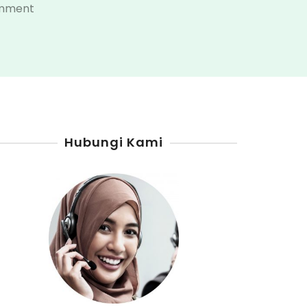
on
omment
Distributor
Pertamini
Kabupaten
Maros
Hubungi Kami