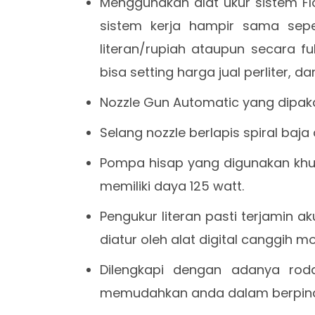
Menggunakan alat ukur sistem Fl
sistem kerja hampir sama sepe
literan/rupiah ataupun secara fu
bisa setting harga jual perliter, dan
Nozzle Gun Automatic yang dipaka
Selang nozzle berlapis spiral baj
Pompa hisap yang digunakan khus
memiliki daya 125 watt.
Pengukur literan pasti terjamin a
diatur oleh alat digital canggih m
Dilengkapi dengan adanya rod
memudahkan anda dalam berpind