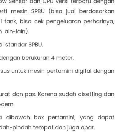
ow Sensor dan CPU versi terbaru dengan
rti mesin SPBU (bisa jual berdasarkan
ll tank, bisa cek pengeluaran perharinya,
 lain-lain).
i standar SPBU.
a dengan berukuran 4 meter.
us untuk mesin pertamini digital dengan
kurat dan pas. Karena sudah disetting dan
odern.
a dibawah box pertamini, yang dapat
ah-pindah tempat dan juga apar.