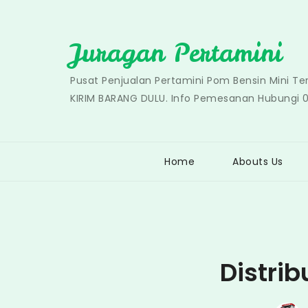
Skip
to
Juragan Pertamini
content
Pusat Penjualan Pertamini Pom Bensin Mini T
KIRIM BARANG DULU. Info Pemesanan Hubungi 
Home
Abouts Us
Distri