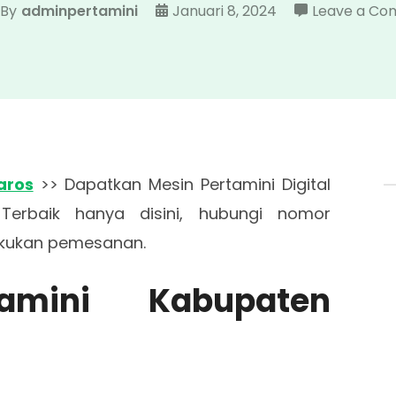
By
adminpertamini
Januari 8, 2024
Leave a C
aros
>> Dapatkan Mesin Pertamini Digital
Terbaik hanya disini, hubungi nomor
kukan pemesanan.
rtamini Kabupaten