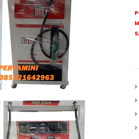
P
M
S