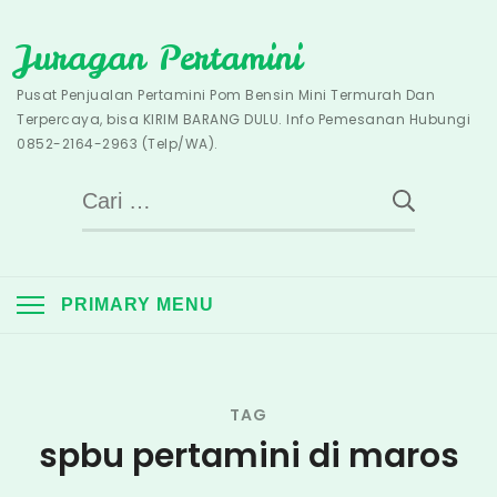
Skip
Juragan Pertamini
to
content
Pusat Penjualan Pertamini Pom Bensin Mini Termurah Dan
Terpercaya, bisa KIRIM BARANG DULU. Info Pemesanan Hubungi
0852-2164-2963 (Telp/WA).
Cari
untuk:
PRIMARY MENU
TAG
spbu pertamini di maros