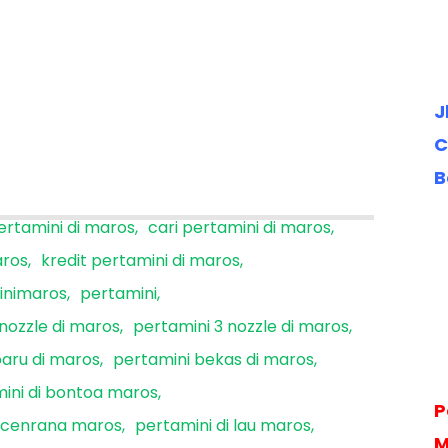
J
C
B
pertamini di maros
cari pertamini di maros
aros
kredit pertamini di maros
inimaros
pertamini
nozzle di maros
pertamini 3 nozzle di maros
baru di maros
pertamini bekas di maros
ini di bontoa maros
P
i cenrana maros
pertamini di lau maros
M