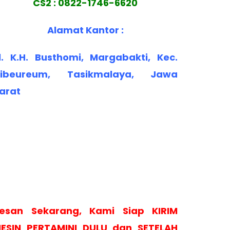
CS2 : 0822-1746-6620
Alamat Kantor :
l. K.H. Busthomi, Margabakti, Kec.
ibeureum, Tasikmalaya, Jawa
arat
esan Sekarang, Kami Siap KIRIM
ESIN PERTAMINI DULU dan SETELAH