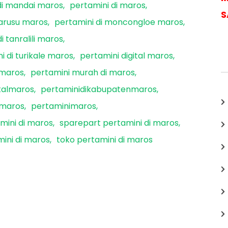
di mandai maros
pertamini di maros
S
marusu maros
pertamini di moncongloe maros
i tanralili maros
i di turikale maros
pertamini digital maros
 maros
pertamini murah di maros
italmaros
pertaminidikabupatenmaros
nmaros
pertaminimaros
mini di maros
sparepart pertamini di maros
ini di maros
toko pertamini di maros