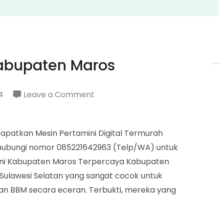
Kabupaten Maros
on
4
Leave a Comment
Distributor
Pertamini
Dapatkan Mesin Pertamini Digital Termurah
Kabupaten
i, hubungi nomor 085221642963 (Telp/WA) untuk
Maros
ini Kabupaten Maros Terpercaya Kabupaten
 Sulawesi Selatan yang sangat cocok untuk
an BBM secara eceran. Terbukti, mereka yang