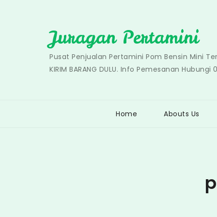
Skip
to
Juragan Pertamini
content
Pusat Penjualan Pertamini Pom Bensin Mini T
KIRIM BARANG DULU. Info Pemesanan Hubungi 
Home
Abouts Us
p