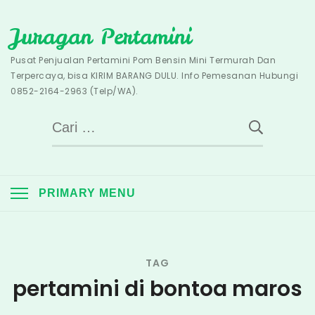
Skip
Juragan Pertamini
to
content
Pusat Penjualan Pertamini Pom Bensin Mini Termurah Dan
Terpercaya, bisa KIRIM BARANG DULU. Info Pemesanan Hubungi
0852-2164-2963 (Telp/WA).
Cari
untuk:
PRIMARY MENU
TAG
pertamini di bontoa maros