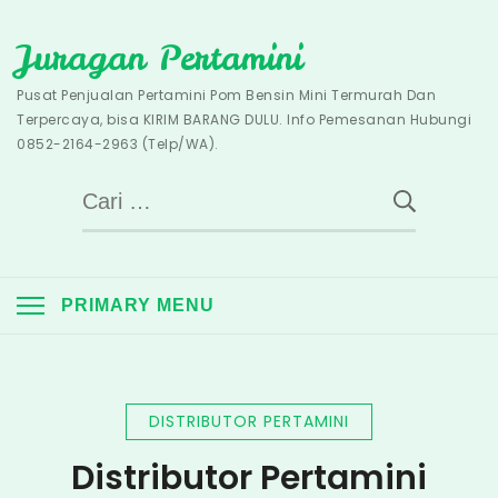
Skip
Juragan Pertamini
to
content
Pusat Penjualan Pertamini Pom Bensin Mini Termurah Dan
Terpercaya, bisa KIRIM BARANG DULU. Info Pemesanan Hubungi
0852-2164-2963 (Telp/WA).
Cari
untuk:
PRIMARY MENU
DISTRIBUTOR PERTAMINI
Distributor Pertamini