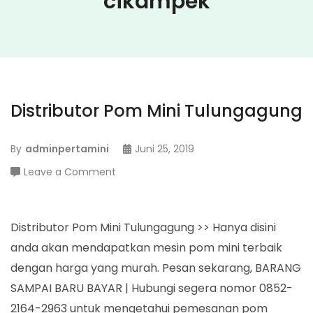
cikampek
Distributor Pom Mini Tulungagung
By
adminpertamini
Juni 25, 2019
on
Leave a Comment
Distributor
Pom
Mini
Distributor Pom Mini Tulungagung >> Hanya disini
Tulungagung
anda akan mendapatkan mesin pom mini terbaik
dengan harga yang murah. Pesan sekarang, BARANG
SAMPAI BARU BAYAR | Hubungi segera nomor 0852-
2164-2963 untuk mengetahui pemesanan pom