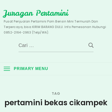
Skip
Juragan Pertamini
to
content
Pusat Penjualan Pertamini Pom Bensin Mini Termurah Dan
Terpercaya, bisa KIRIM BARANG DULU. Info Pemesanan Hubungi
0852-2164-2963 (Telp/WA).
Cari
untuk:
PRIMARY MENU
TAG
pertamini bekas cikampek