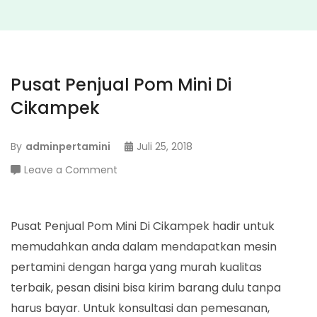
Pusat Penjual Pom Mini Di
Cikampek
By
adminpertamini
Juli 25, 2018
on
Leave a Comment
Pusat
Penjual
Pom
Pusat Penjual Pom Mini Di Cikampek hadir untuk
Mini
memudahkan anda dalam mendapatkan mesin
Di
pertamini dengan harga yang murah kualitas
Cikampek
terbaik, pesan disini bisa kirim barang dulu tanpa
harus bayar. Untuk konsultasi dan pemesanan,