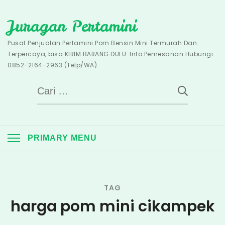
Skip
Juragan Pertamini
to
content
Pusat Penjualan Pertamini Pom Bensin Mini Termurah Dan
Terpercaya, bisa KIRIM BARANG DULU. Info Pemesanan Hubungi
0852-2164-2963 (Telp/WA).
Cari
untuk:
PRIMARY MENU
TAG
harga pom mini cikampek