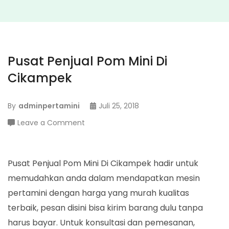
Pusat Penjual Pom Mini Di
Cikampek
By
adminpertamini
Juli 25, 2018
on
Leave a Comment
Pusat
Penjual
Pom
Pusat Penjual Pom Mini Di Cikampek hadir untuk
Mini
memudahkan anda dalam mendapatkan mesin
Di
pertamini dengan harga yang murah kualitas
Cikampek
terbaik, pesan disini bisa kirim barang dulu tanpa
harus bayar. Untuk konsultasi dan pemesanan,