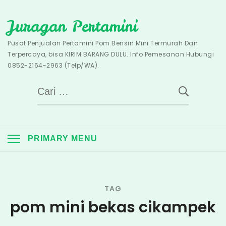
Skip
Juragan Pertamini
to
content
Pusat Penjualan Pertamini Pom Bensin Mini Termurah Dan
Terpercaya, bisa KIRIM BARANG DULU. Info Pemesanan Hubungi
0852-2164-2963 (Telp/WA).
Cari
untuk:
PRIMARY MENU
TAG
pom mini bekas cikampek