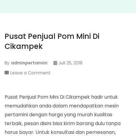
Pusat Penjual Pom Mini Di
Cikampek
By
adminpertamini
Juli 25, 2018
on
Leave a Comment
Pusat
Penjual
Pom
Pusat Penjual Pom Mini Di Cikampek hadir untuk
Mini
memudahkan anda dalam mendapatkan mesin
Di
pertamini dengan harga yang murah kualitas
Cikampek
terbaik, pesan disini bisa kirim barang dulu tanpa
harus bayar. Untuk konsultasi dan pemesanan,