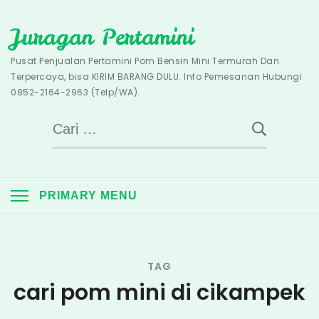
Skip
Juragan Pertamini
to
content
Pusat Penjualan Pertamini Pom Bensin Mini Termurah Dan
Terpercaya, bisa KIRIM BARANG DULU. Info Pemesanan Hubungi
0852-2164-2963 (Telp/WA).
Cari
untuk:
PRIMARY MENU
TAG
cari pom mini di cikampek