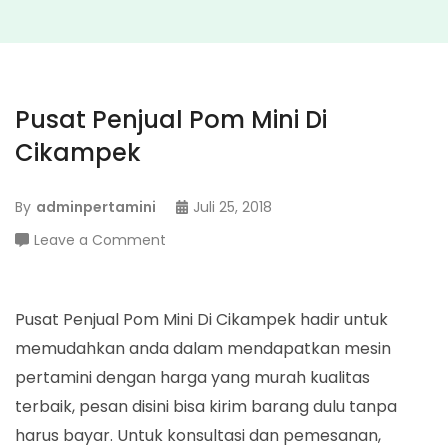
Pusat Penjual Pom Mini Di
Cikampek
By
adminpertamini
Juli 25, 2018
on
Leave a Comment
Pusat
Penjual
Pom
Pusat Penjual Pom Mini Di Cikampek hadir untuk
Mini
memudahkan anda dalam mendapatkan mesin
Di
pertamini dengan harga yang murah kualitas
Cikampek
terbaik, pesan disini bisa kirim barang dulu tanpa
harus bayar. Untuk konsultasi dan pemesanan,