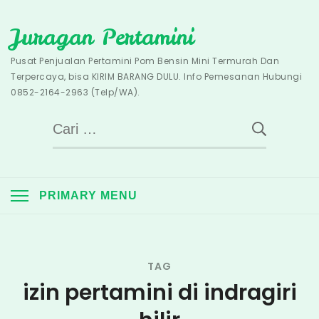
Skip
Juragan Pertamini
to
content
Pusat Penjualan Pertamini Pom Bensin Mini Termurah Dan
Terpercaya, bisa KIRIM BARANG DULU. Info Pemesanan Hubungi
0852-2164-2963 (Telp/WA).
Cari
untuk:
PRIMARY MENU
TAG
izin pertamini di indragiri