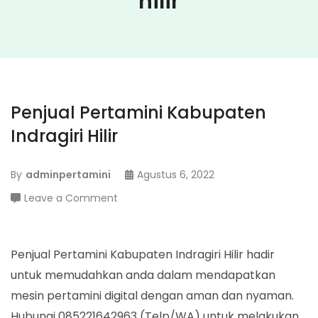
hilir
Penjual Pertamini Kabupaten
Indragiri Hilir
By
adminpertamini
Agustus 6, 2022
on
Leave a Comment
Penjual
Pertamini
Kabupaten
Penjual Pertamini Kabupaten Indragiri Hilir hadir
Indragiri
untuk memudahkan anda dalam mendapatkan
Hilir
mesin pertamini digital dengan aman dan nyaman.
Hubungi 085221642963 (Telp/WA) untuk melakukan