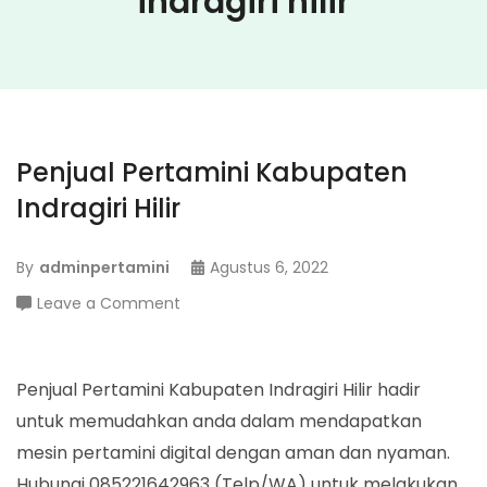
indragiri hilir
Penjual Pertamini Kabupaten
Indragiri Hilir
By
adminpertamini
Agustus 6, 2022
on
Leave a Comment
Penjual
Pertamini
Kabupaten
Penjual Pertamini Kabupaten Indragiri Hilir hadir
Indragiri
untuk memudahkan anda dalam mendapatkan
Hilir
mesin pertamini digital dengan aman dan nyaman.
Hubungi 085221642963 (Telp/WA) untuk melakukan