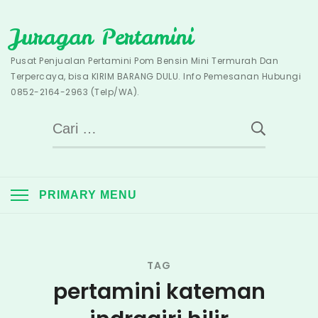
Skip
Juragan Pertamini
to
content
Pusat Penjualan Pertamini Pom Bensin Mini Termurah Dan
Terpercaya, bisa KIRIM BARANG DULU. Info Pemesanan Hubungi
0852-2164-2963 (Telp/WA).
Cari
untuk:
PRIMARY MENU
TAG
pertamini kateman