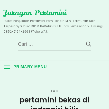
Skip
Juragan Pertamini
to
content
Pusat Penjualan Pertamini Pom Bensin Mini Termurah Dan
Terpercaya, bisa KIRIM BARANG DULU. Info Pemesanan Hubungi
0852-2164-2963 (Telp/WA).
Cari
untuk:
PRIMARY MENU
TAG
pertamini bekas di