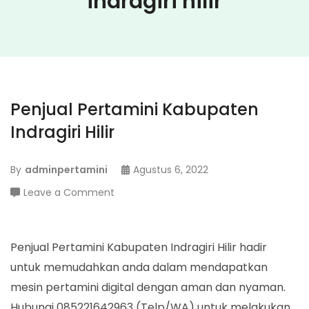
indragiri hilir
Penjual Pertamini Kabupaten
Indragiri Hilir
By
adminpertamini
Agustus 6, 2022
on
Leave a Comment
Penjual
Pertamini
Kabupaten
Penjual Pertamini Kabupaten Indragiri Hilir hadir
Indragiri
untuk memudahkan anda dalam mendapatkan
Hilir
mesin pertamini digital dengan aman dan nyaman.
Hubungi 085221642963 (Telp/WA) untuk melakukan