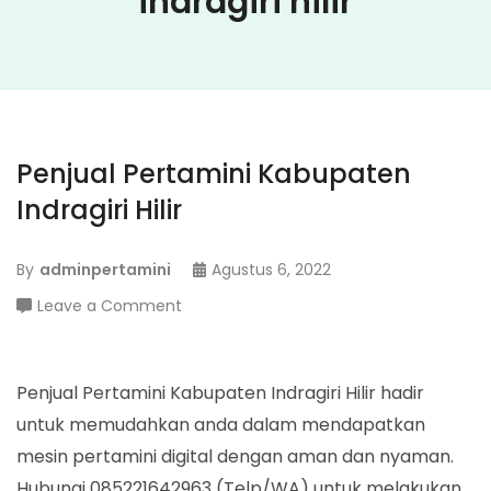
indragiri hilir
Penjual Pertamini Kabupaten
Indragiri Hilir
By
adminpertamini
Agustus 6, 2022
on
Leave a Comment
Penjual
Pertamini
Kabupaten
Penjual Pertamini Kabupaten Indragiri Hilir hadir
Indragiri
untuk memudahkan anda dalam mendapatkan
Hilir
mesin pertamini digital dengan aman dan nyaman.
Hubungi 085221642963 (Telp/WA) untuk melakukan