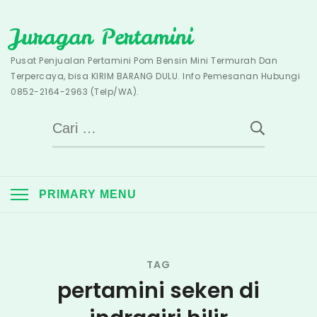
Skip
Juragan Pertamini
to
content
Pusat Penjualan Pertamini Pom Bensin Mini Termurah Dan
Terpercaya, bisa KIRIM BARANG DULU. Info Pemesanan Hubungi
0852-2164-2963 (Telp/WA).
Cari
untuk:
PRIMARY MENU
TAG
pertamini seken di