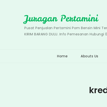
Skip
to
Juragan Pertamini
content
Pusat Penjualan Pertamini Pom Bensin Mini T
KIRIM BARANG DULU. Info Pemesanan Hubungi 
Home
Abouts Us
kred