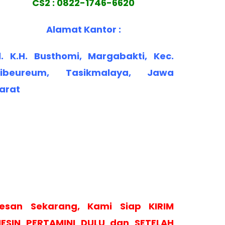
CS2 : 0822-1746-6620
Alamat Kantor :
l. K.H. Busthomi, Margabakti, Kec.
ibeureum, Tasikmalaya, Jawa
arat
esan Sekarang, Kami Siap KIRIM
ESIN PERTAMINI DULU dan SETELAH