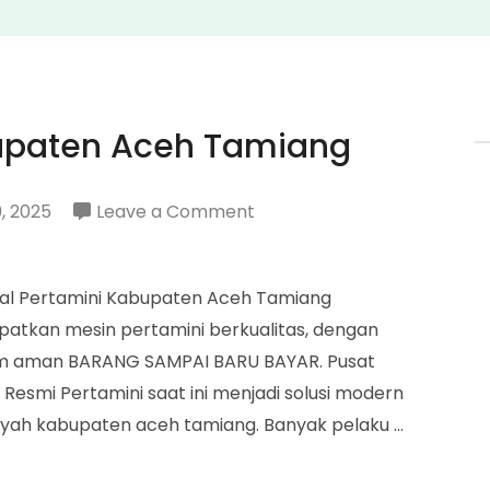
bupaten Aceh Tamiang
on
, 2025
Leave a Comment
Penjual
Pertamini
ual Pertamini Kabupaten Aceh Tamiang
Kabupaten
tkan mesin pertamini berkualitas, dengan
Aceh
stem aman BARANG SAMPAI BARU BAYAR. Pusat
Tamiang
esmi Pertamini saat ini menjadi solusi modern
layah kabupaten aceh tamiang. Banyak pelaku …