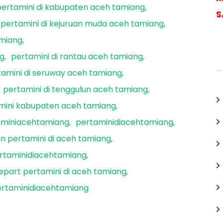
pertamini di kabupaten aceh tamiang
S
pertamini di kejuruan muda aceh tamiang
amiang
ng
pertamini di rantau aceh tamiang
tamini di seruway aceh tamiang
pertamini di tenggulun aceh tamiang
mini kabupaten aceh tamiang
aminiacehtamiang
pertaminidiacehtamiang
n pertamini di aceh tamiang
taminidiacehtamiang
epart pertamini di aceh tamiang
rtaminidiacehtamiang