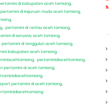
pertamini di kabupaten aceh tamiang
S
pertamini di kejuruan muda aceh tamiang
amiang
ng
pertamini di rantau aceh tamiang
tamini di seruway aceh tamiang
pertamini di tenggulun aceh tamiang
mini kabupaten aceh tamiang
aminiacehtamiang
pertaminidiacehtamiang
n pertamini di aceh tamiang
taminidiacehtamiang
epart pertamini di aceh tamiang
rtaminidiacehtamiang