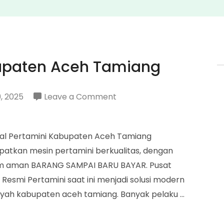
bupaten Aceh Tamiang
on
, 2025
Leave a Comment
Penjual
Pertamini
ual Pertamini Kabupaten Aceh Tamiang
Kabupaten
tkan mesin pertamini berkualitas, dengan
Aceh
stem aman BARANG SAMPAI BARU BAYAR. Pusat
Tamiang
esmi Pertamini saat ini menjadi solusi modern
layah kabupaten aceh tamiang. Banyak pelaku …