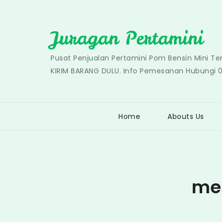
Skip
to
Juragan Pertamini
content
Pusat Penjualan Pertamini Pom Bensin Mini T
KIRIM BARANG DULU. Info Pemesanan Hubungi 
Home
Abouts Us
me