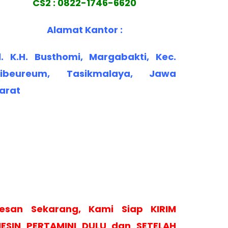
CS2 : 0822-1746-6620
Alamat Kantor :
l. K.H. Busthomi, Margabakti, Kec.
ibeureum, Tasikmalaya, Jawa
arat
esan Sekarang, Kami Siap KIRIM
ESIN PERTAMINI DULU dan SETELAH