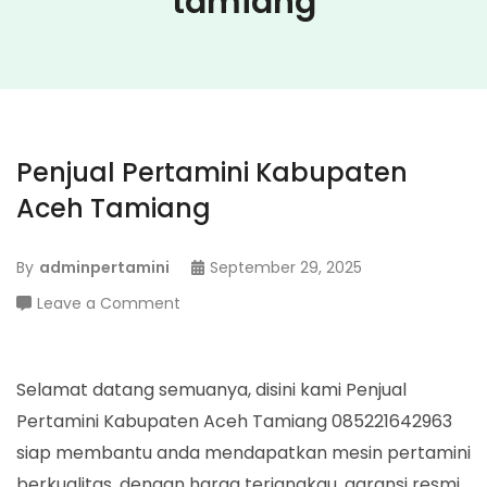
tamiang
Penjual Pertamini Kabupaten
Aceh Tamiang
By
adminpertamini
September 29, 2025
on
Leave a Comment
Penjual
Pertamini
Kabupaten
Selamat datang semuanya, disini kami Penjual
Aceh
Pertamini Kabupaten Aceh Tamiang 085221642963
Tamiang
siap membantu anda mendapatkan mesin pertamini
berkualitas, dengan harga terjangkau, garansi resmi,