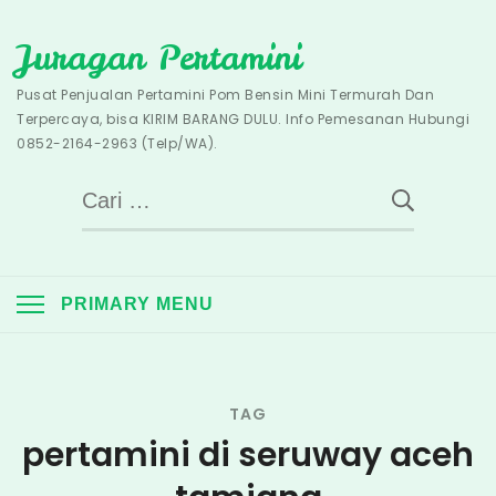
Skip
Juragan Pertamini
to
content
Pusat Penjualan Pertamini Pom Bensin Mini Termurah Dan
Terpercaya, bisa KIRIM BARANG DULU. Info Pemesanan Hubungi
0852-2164-2963 (Telp/WA).
Cari
untuk:
PRIMARY MENU
TAG
pertamini di seruway aceh