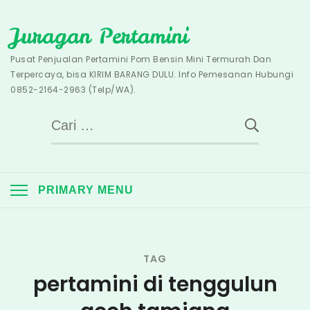
Skip
Juragan Pertamini
to
content
Pusat Penjualan Pertamini Pom Bensin Mini Termurah Dan
Terpercaya, bisa KIRIM BARANG DULU. Info Pemesanan Hubungi
0852-2164-2963 (Telp/WA).
Cari
untuk:
PRIMARY MENU
TAG
pertamini di tenggulun