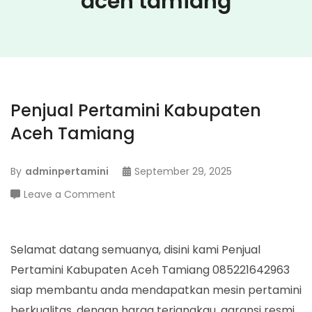
aceh tamiang
Penjual Pertamini Kabupaten
Aceh Tamiang
By
adminpertamini
September 29, 2025
on
Leave a Comment
Penjual
Pertamini
Kabupaten
Selamat datang semuanya, disini kami Penjual
Aceh
Pertamini Kabupaten Aceh Tamiang 085221642963
Tamiang
siap membantu anda mendapatkan mesin pertamini
berkualitas, dengan harga terjangkau, garansi resmi,