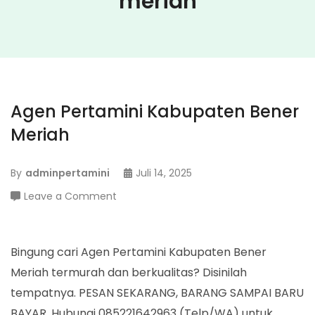
meriah
Agen Pertamini Kabupaten Bener
Meriah
By
adminpertamini
Juli 14, 2025
on
Leave a Comment
Agen
Pertamini
Kabupaten
Bingung cari Agen Pertamini Kabupaten Bener
Bener
Meriah termurah dan berkualitas? Disinilah
Meriah
tempatnya. PESAN SEKARANG, BARANG SAMPAI BARU
BAYAR. Hubungi 085221642963 (Telp/WA) untuk