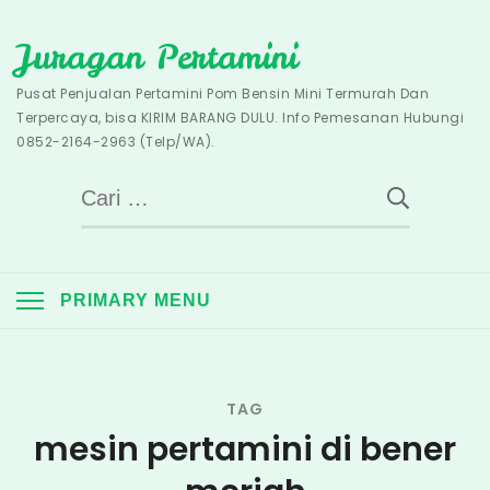
Skip
Juragan Pertamini
to
content
Pusat Penjualan Pertamini Pom Bensin Mini Termurah Dan
Terpercaya, bisa KIRIM BARANG DULU. Info Pemesanan Hubungi
0852-2164-2963 (Telp/WA).
Cari
untuk:
PRIMARY MENU
TAG
mesin pertamini di bener