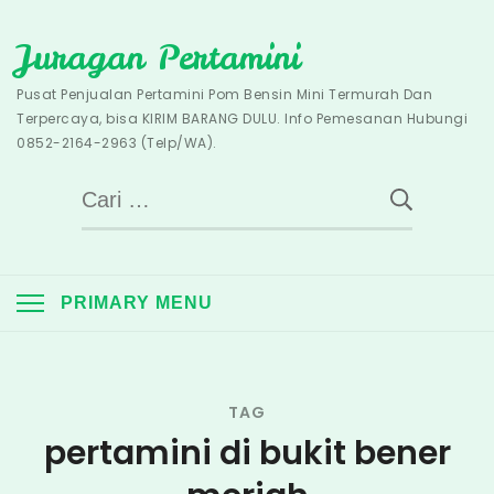
Skip
Juragan Pertamini
to
content
Pusat Penjualan Pertamini Pom Bensin Mini Termurah Dan
Terpercaya, bisa KIRIM BARANG DULU. Info Pemesanan Hubungi
0852-2164-2963 (Telp/WA).
Cari
untuk:
PRIMARY MENU
TAG
pertamini di bukit bener