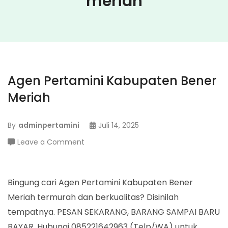
meriah
Agen Pertamini Kabupaten Bener
Meriah
By
adminpertamini
Juli 14, 2025
on
Leave a Comment
Agen
Pertamini
Kabupaten
Bingung cari Agen Pertamini Kabupaten Bener
Bener
Meriah termurah dan berkualitas? Disinilah
Meriah
tempatnya. PESAN SEKARANG, BARANG SAMPAI BARU
BAYAR. Hubungi 085221642963 (Telp/WA) untuk