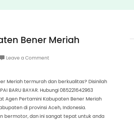
aten Bener Meriah
on
Leave a Comment
Agen
Pertamini
r Meriah termurah dan berkualitas? Disinilah
Kabupaten
AI BARU BAYAR. Hubungi 085221642963
Bener
at Agen Pertamini Kabupaten Bener Meriah
Meriah
bupaten di provinsi Aceh, Indonesia.
an bermotor, dan ini sangat tepat untuk anda