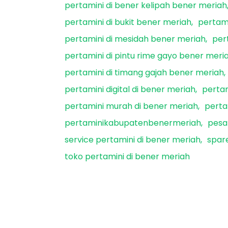
pertamini di bener kelipah bener meriah
pertamini di bukit bener meriah
pertami
pertamini di mesidah bener meriah
per
pertamini di pintu rime gayo bener meri
pertamini di timang gajah bener meriah
pertamini digital di bener meriah
perta
pertamini murah di bener meriah
perta
pertaminikabupatenbenermeriah
pesa
service pertamini di bener meriah
spar
toko pertamini di bener meriah