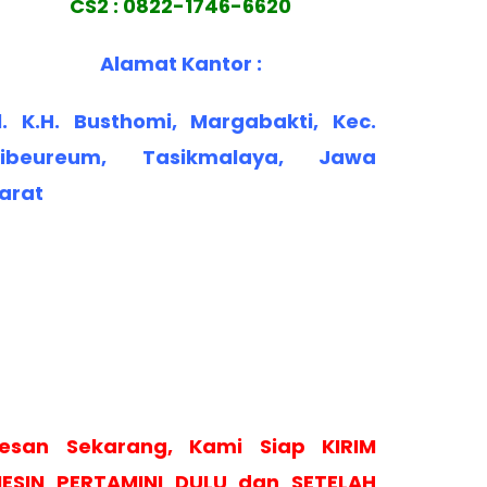
CS2 : 0822-1746-6620
Alamat Kantor :
l. K.H. Busthomi, Margabakti, Kec.
ibeureum, Tasikmalaya, Jawa
arat
esan Sekarang, Kami Siap KIRIM
ESIN PERTAMINI DULU dan SETELAH