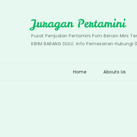
Skip
to
Juragan Pertamini
content
Pusat Penjualan Pertamini Pom Bensin Mini T
KIRIM BARANG DULU. Info Pemesanan Hubungi 
Home
Abouts Us