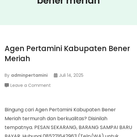
bener meriah
Agen Pertamini Kabupaten Bener
Meriah
By
adminpertamini
Juli 14, 2025
on
Leave a Comment
Agen
Pertamini
Kabupaten
Bingung cari Agen Pertamini Kabupaten Bener
Bener
Meriah termurah dan berkualitas? Disinilah
Meriah
tempatnya. PESAN SEKARANG, BARANG SAMPAI BARU
BAYAR. Hubungi 085221642963 (Telp/WA) untuk