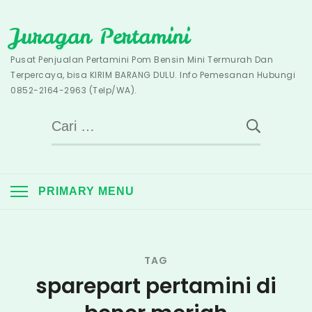
Skip
Juragan Pertamini
to
content
Pusat Penjualan Pertamini Pom Bensin Mini Termurah Dan
Terpercaya, bisa KIRIM BARANG DULU. Info Pemesanan Hubungi
0852-2164-2963 (Telp/WA).
Cari
untuk:
PRIMARY MENU
TAG
sparepart pertamini di