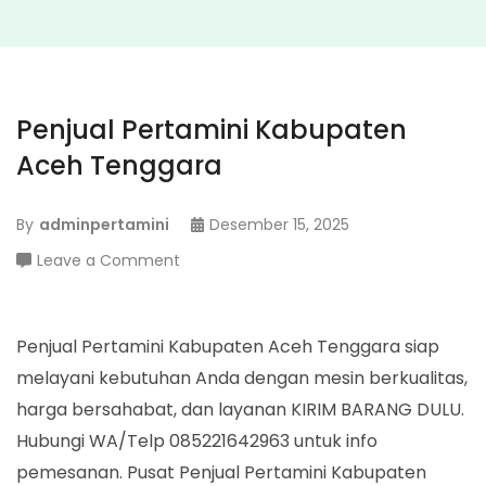
Penjual Pertamini Kabupaten
Aceh Tenggara
By
adminpertamini
Desember 15, 2025
on
Leave a Comment
Penjual
Pertamini
Kabupaten
Penjual Pertamini Kabupaten Aceh Tenggara siap
Aceh
melayani kebutuhan Anda dengan mesin berkualitas,
Tenggara
harga bersahabat, dan layanan KIRIM BARANG DULU.
Hubungi WA/Telp 085221642963 untuk info
pemesanan. Pusat Penjual Pertamini Kabupaten