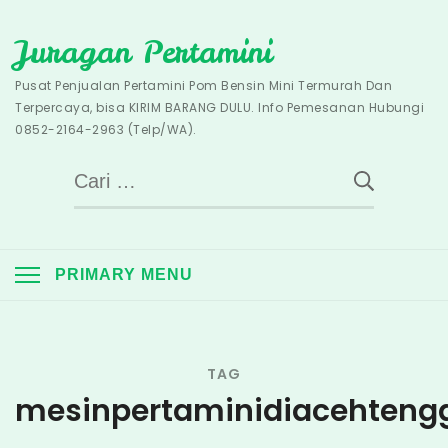
Skip
Juragan Pertamini
to
content
Pusat Penjualan Pertamini Pom Bensin Mini Termurah Dan
Terpercaya, bisa KIRIM BARANG DULU. Info Pemesanan Hubungi
0852-2164-2963 (Telp/WA).
Cari
untuk:
PRIMARY MENU
TAG
mesinpertaminidiacehteng