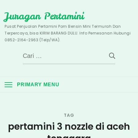
Skip
Juragan Pertamini
to
content
Pusat Penjualan Pertamini Pom Bensin Mini Termurah Dan
Terpercaya, bisa KIRIM BARANG DULU. Info Pemesanan Hubungi
0852-2164-2963 (Telp/WA).
Cari
untuk:
PRIMARY MENU
TAG
pertamini 3 nozzle di aceh