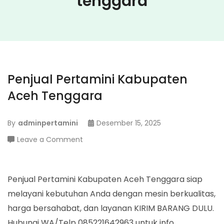
tenggara
Penjual Pertamini Kabupaten
Aceh Tenggara
By
adminpertamini
Desember 15, 2025
on
Leave a Comment
Penjual
Pertamini
Kabupaten
Penjual Pertamini Kabupaten Aceh Tenggara siap
Aceh
melayani kebutuhan Anda dengan mesin berkualitas,
Tenggara
harga bersahabat, dan layanan KIRIM BARANG DULU.
Hubungi WA/Telp 085221642963 untuk info