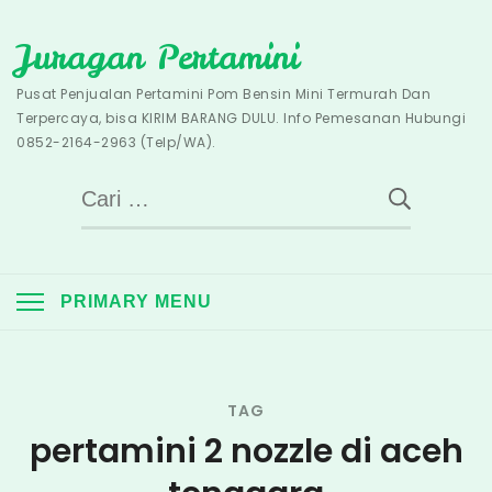
Skip
Juragan Pertamini
to
content
Pusat Penjualan Pertamini Pom Bensin Mini Termurah Dan
Terpercaya, bisa KIRIM BARANG DULU. Info Pemesanan Hubungi
0852-2164-2963 (Telp/WA).
Cari
untuk:
PRIMARY MENU
TAG
pertamini 2 nozzle di aceh