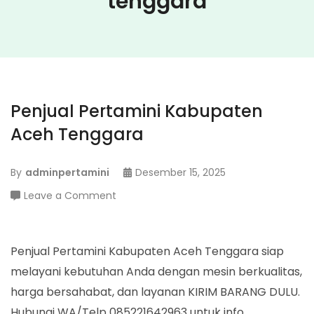
tenggara
Penjual Pertamini Kabupaten
Aceh Tenggara
By
adminpertamini
Desember 15, 2025
on
Leave a Comment
Penjual
Pertamini
Kabupaten
Penjual Pertamini Kabupaten Aceh Tenggara siap
Aceh
melayani kebutuhan Anda dengan mesin berkualitas,
Tenggara
harga bersahabat, dan layanan KIRIM BARANG DULU.
Hubungi WA/Telp 085221642963 untuk info