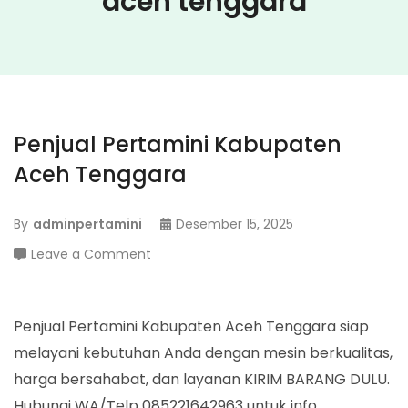
aceh tenggara
Penjual Pertamini Kabupaten
Aceh Tenggara
By
adminpertamini
Desember 15, 2025
on
Leave a Comment
Penjual
Pertamini
Kabupaten
Penjual Pertamini Kabupaten Aceh Tenggara siap
Aceh
melayani kebutuhan Anda dengan mesin berkualitas,
Tenggara
harga bersahabat, dan layanan KIRIM BARANG DULU.
Hubungi WA/Telp 085221642963 untuk info