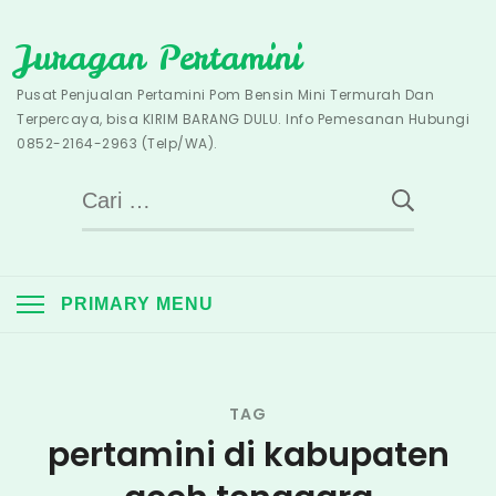
Skip
Juragan Pertamini
to
content
Pusat Penjualan Pertamini Pom Bensin Mini Termurah Dan
Terpercaya, bisa KIRIM BARANG DULU. Info Pemesanan Hubungi
0852-2164-2963 (Telp/WA).
Cari
untuk:
PRIMARY MENU
TAG
pertamini di kabupaten