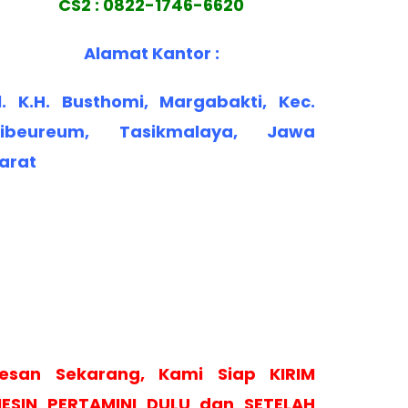
CS2 : 0822-1746-6620
Alamat Kantor :
l. K.H. Busthomi, Margabakti, Kec.
ibeureum, Tasikmalaya, Jawa
arat
esan Sekarang, Kami Siap KIRIM
ESIN PERTAMINI DULU dan SETELAH