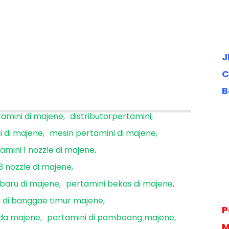
J
C
B
tamini di majene
distributorpertamini
i di majene
mesin pertamini di majene
amini 1 nozzle di majene
3 nozzle di majene
 baru di majene
pertamini bekas di majene
 di banggae timur majene
P
nda majene
pertamini di pamboang majene
M