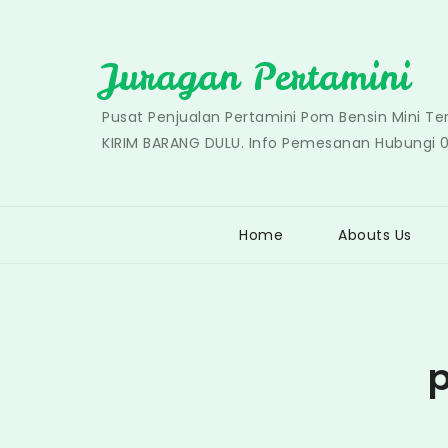
Skip
to
Juragan Pertamini
content
Pusat Penjualan Pertamini Pom Bensin Mini T
KIRIM BARANG DULU. Info Pemesanan Hubungi 
Home
Abouts Us
p