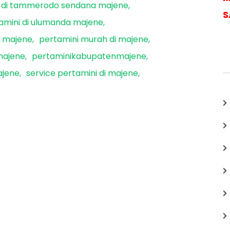
i di tammerodo sendana majene
S
amini di ulumanda majene
i majene
pertamini murah di majene
majene
pertaminikabupatenmajene
ajene
service pertamini di majene