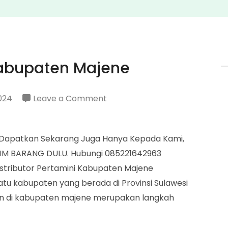
 Kabupaten Majene
on
2024
Leave a Comment
Distributor
Pertamini
> Dapatkan Sekarang Juga Hanya Kepada Kami,
Kabupaten
IM BARANG DULU. Hubungi 085221642963
Majene
tributor Pertamini Kabupaten Majene
tu kabupaten yang berada di Provinsi Sulawesi
eran di kabupaten majene merupakan langkah