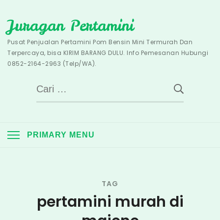
Skip
Juragan Pertamini
to
content
Pusat Penjualan Pertamini Pom Bensin Mini Termurah Dan
Terpercaya, bisa KIRIM BARANG DULU. Info Pemesanan Hubungi
0852-2164-2963 (Telp/WA).
Cari
untuk:
PRIMARY MENU
TAG
pertamini murah di