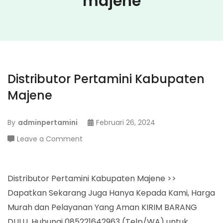
majene
Distributor Pertamini Kabupaten
Majene
By
adminpertamini
Februari 26, 2024
on
Leave a Comment
Distributor
Pertamini
Kabupaten
Distributor Pertamini Kabupaten Majene >>
Majene
Dapatkan Sekarang Juga Hanya Kepada Kami, Harga
Murah dan Pelayanan Yang Aman KIRIM BARANG
DULU. Hubungi 085221642963 (Telp/WA) untuk