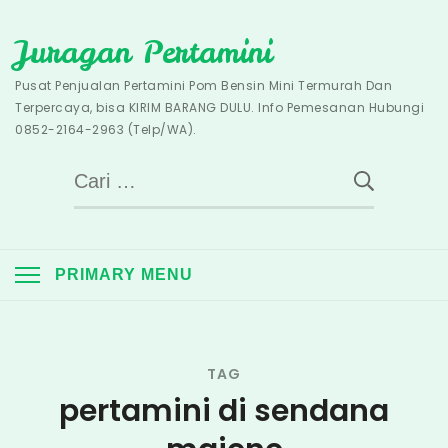
Skip
Juragan Pertamini
to
content
Pusat Penjualan Pertamini Pom Bensin Mini Termurah Dan
Terpercaya, bisa KIRIM BARANG DULU. Info Pemesanan Hubungi
0852-2164-2963 (Telp/WA).
Cari
untuk:
PRIMARY MENU
TAG
pertamini di sendana