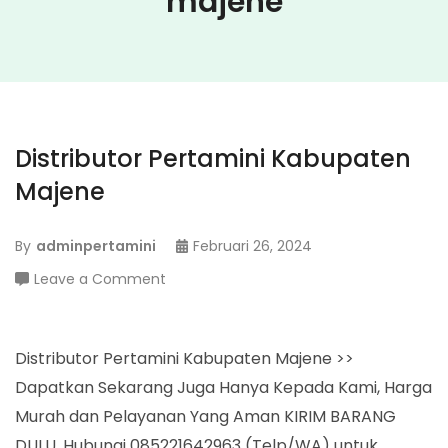
majene
Distributor Pertamini Kabupaten
Majene
By
adminpertamini
Februari 26, 2024
on
Leave a Comment
Distributor
Pertamini
Kabupaten
Distributor Pertamini Kabupaten Majene >>
Majene
Dapatkan Sekarang Juga Hanya Kepada Kami, Harga
Murah dan Pelayanan Yang Aman KIRIM BARANG
DULU. Hubungi 085221642963 (Telp/WA) untuk