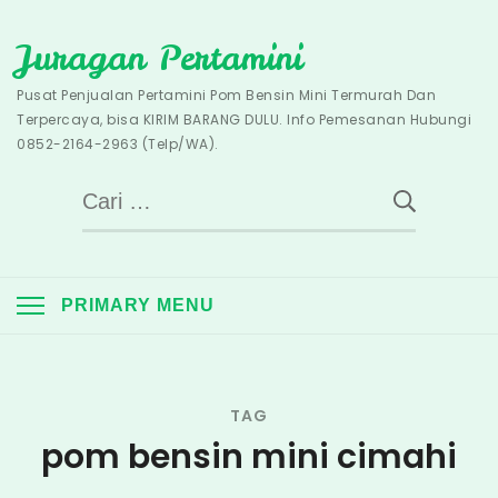
Skip
Juragan Pertamini
to
content
Pusat Penjualan Pertamini Pom Bensin Mini Termurah Dan
Terpercaya, bisa KIRIM BARANG DULU. Info Pemesanan Hubungi
0852-2164-2963 (Telp/WA).
Cari
untuk:
PRIMARY MENU
TAG
pom bensin mini cimahi