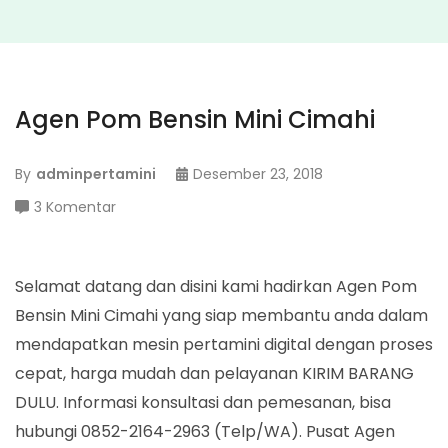
Agen Pom Bensin Mini Cimahi
By
adminpertamini
Desember 23, 2018
pada
3 Komentar
Agen
Pom
Bensin
Selamat datang dan disini kami hadirkan Agen Pom
Mini
Bensin Mini Cimahi yang siap membantu anda dalam
Cimahi
mendapatkan mesin pertamini digital dengan proses
cepat, harga mudah dan pelayanan KIRIM BARANG
DULU. Informasi konsultasi dan pemesanan, bisa
hubungi 0852-2164-2963 (Telp/WA). Pusat Agen