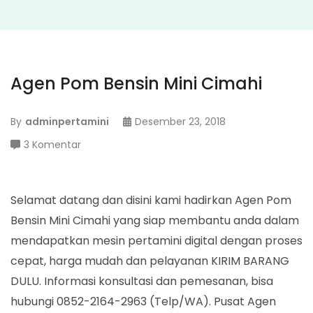
Agen Pom Bensin Mini Cimahi
By
adminpertamini
Desember 23, 2018
pada
3 Komentar
Agen
Pom
Bensin
Selamat datang dan disini kami hadirkan Agen Pom
Mini
Bensin Mini Cimahi yang siap membantu anda dalam
Cimahi
mendapatkan mesin pertamini digital dengan proses
cepat, harga mudah dan pelayanan KIRIM BARANG
DULU. Informasi konsultasi dan pemesanan, bisa
hubungi 0852-2164-2963 (Telp/WA). Pusat Agen