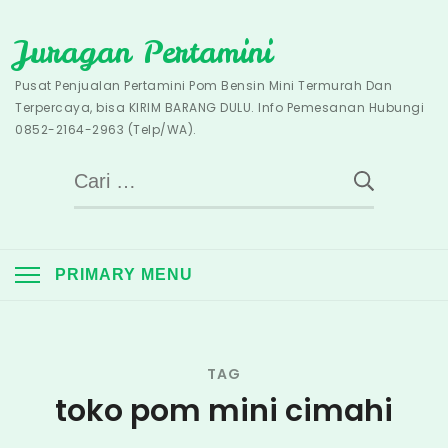
Skip
Juragan Pertamini
to
content
Pusat Penjualan Pertamini Pom Bensin Mini Termurah Dan
Terpercaya, bisa KIRIM BARANG DULU. Info Pemesanan Hubungi
0852-2164-2963 (Telp/WA).
Cari
untuk:
PRIMARY MENU
TAG
toko pom mini cimahi